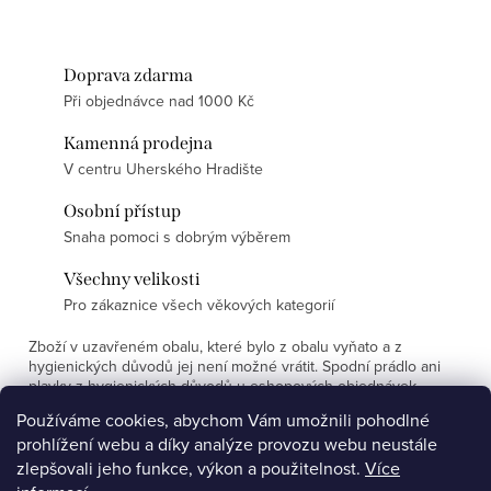
Doprava zdarma
Při objednávce nad 1000 Kč
Kamenná prodejna
V centru Uherského Hradište
Osobní přístup
Snaha pomoci s dobrým výběrem
Všechny velikosti
Pro zákaznice všech věkových kategorií
Zboží v uzavřeném obalu, které bylo z obalu vyňato a z
hygienických důvodů jej není možné vrátit. Spodní prádlo ani
plavky z hygienických důvodů u eshopových objednávek
nevyměňujeme.
Používáme cookies, abychom Vám umožnili pohodlné
prohlížení webu a díky analýze provozu webu neustále
Z
zlepšovali jeho funkce, výkon a použitelnost.
Více