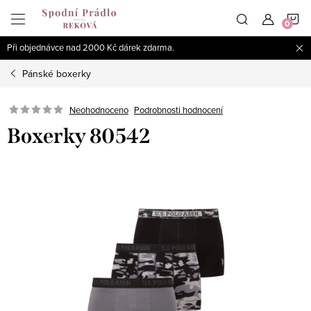
Přejít
N
na
obsah
Při objednávce nad 2000 Kč dárek zdarma.
K
Pánské boxerky
Podrobnosti hodnocení
Neohodnoceno
Boxerky 80542