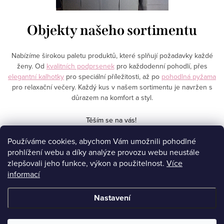
Objekty našeho sortimentu
Nabízíme širokou paletu produktů, které splňují požadavky každé
ženy. Od
kvalitních podprsenek
pro každodenní pohodlí, přes
elegantní kalhotky
pro speciální příležitosti, až po
pohodlná pyžama
pro relaxační večery. Každý kus v našem sortimentu je navržen s
důrazem na komfort a styl.
Těším se na vás!
Používáme cookies, abychom Vám umožnili pohodlné
prohlížení webu a díky analýze provozu webu neustále
Z
zlepšovali jeho funkce, výkon a použitelnost.
Více
á
Affiliate program
informací
YouTube
p
Facebook
Nastavení
a
t
Copyright 2026
Spodní prádlo Reková
. Všechna práva vyhrazena.