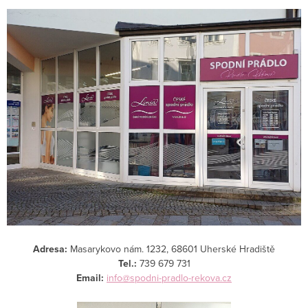
Adresa:
Masarykovo nám. 1232, 68601 Uherské Hradiště
Tel.:
739 679 731
Email:
info@spodni-pradlo-rekova.cz