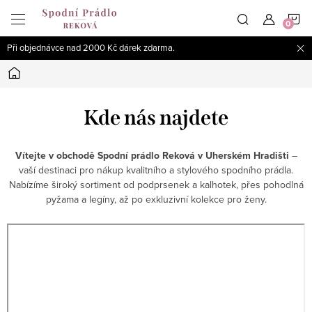
Přejít
N
na
obsah
Při objednávce nad 2000 Kč dárek zdarma.
K
Domů
Kde nás najdete
Vítejte v obchodě Spodní prádlo Reková v Uherském Hradišti
–
vaší destinaci pro nákup kvalitního a stylového spodního prádla.
Nabízíme široký sortiment od podprsenek a kalhotek, přes pohodlná
pyžama a legíny, až po exkluzivní kolekce pro ženy.