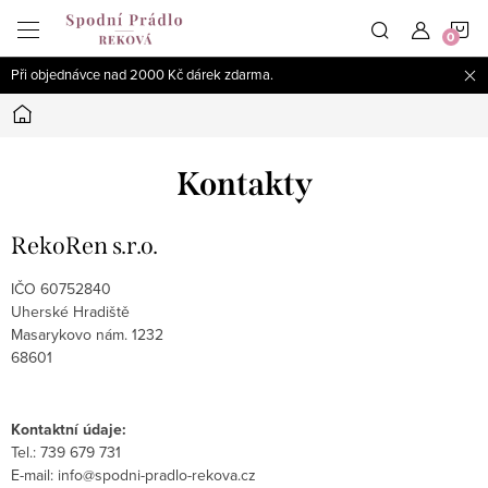
Přejít
N
na
obsah
Při objednávce nad 2000 Kč dárek zdarma.
K
Domů
Kontakty
RekoRen s.r.o.
IČO 60752840
Uherské Hradiště
Masarykovo nám. 1232
68601
Kontaktní údaje:
Tel.: 739 679 731
E-mail: info@spodni-pradlo-rekova.cz