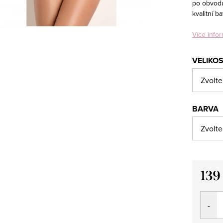
po obvodu
kvalitní b
Více infor
VELIKO
BARVA
139
Měrná
cena: