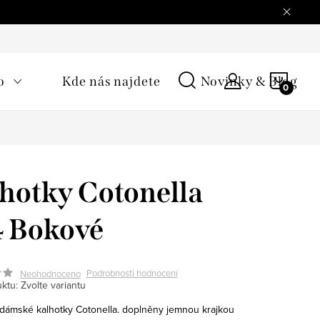
NÁKU
o
Kde nás najdete
Novinky & Blog
KOŠÍ
hotky Cotonella
 Bokové
Podrobnosti hodnocení
Neohodnoceno
ktu:
Zvolte variantu
dámské kalhotky Cotonella. doplněny jemnou krajkou