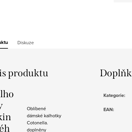
uktu
Diskuze
is produktu
Doplňk
lho
Kategorie
:
y
Oblíbené
EAN
:
kin
dámské kalhotky
Cotonella.
éh
doplněny