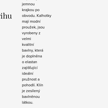
jemnou
krajkou po
řihu
obvodu. Kalhotky
mají modní
proužek, jsou
vyrobeny z
velmi
kvalitní
bavlny, která
je doplněna
o elastan
zajišťující
ideální
pružnost a
pohodlí. Klín
je zesílený
bavlněnou
látkou.