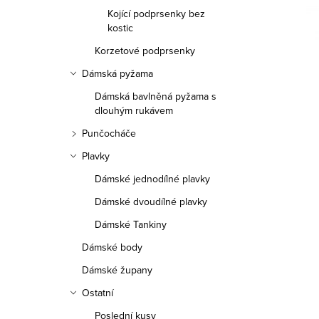
a
Kojící podprsenky bez
n
kostic
Korzetové podprsenky
n
Dámská pyžama
í
Dámská bavlněná pyžama s
p
dlouhým rukávem
Punčocháče
a
Plavky
n
Dámské jednodílné plavky
e
Dámské dvoudílné plavky
l
Dámské Tankiny
Dámské body
Dámské župany
Ostatní
Poslední kusy