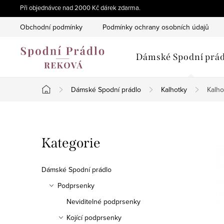
Přejít
Při objednávce nad 2000 Kč dárek zdarma.
na
Obchodní podmínky
Podmínky ochrany osobních údajů
obsah
Dámské Spodní prád
Dámské Spodní prádlo
Kalhotky
Kalho
Domů
P
Přeskočit
Kategorie
o
kategorie
s
Dámské Spodní prádlo
t
Podprsenky
Neviditelné podprsenky
r
Kojící podprsenky