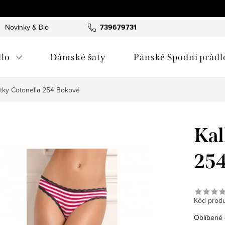
Novinky & Blog
739679731
lo
Dámské šaty
Pánské Spodní prádl
tky Cotonella 254 Bokové
Kal
254
Kód produ
Oblíbené 