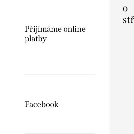
o
st
Přijímáme online
platby
Facebook