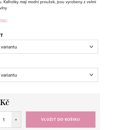
. Kalhotky mají modní proužek, jsou vyrobeny z velmi
avlny
mací
ST
 Kč
VLOŽIT DO KOŠÍKU