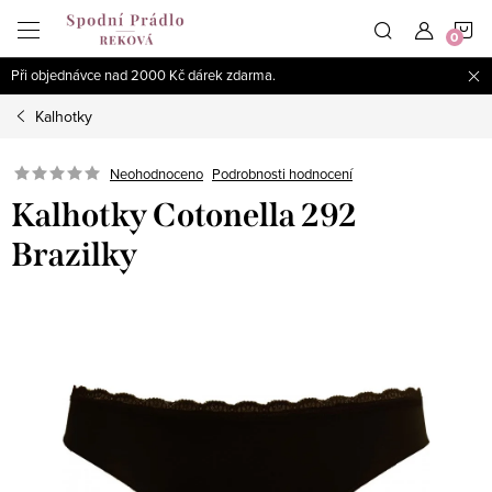
Přejít
N
na
obsah
Při objednávce nad 2000 Kč dárek zdarma.
K
Kalhotky
Podrobnosti hodnocení
Neohodnoceno
Kalhotky Cotonella 292
Brazilky