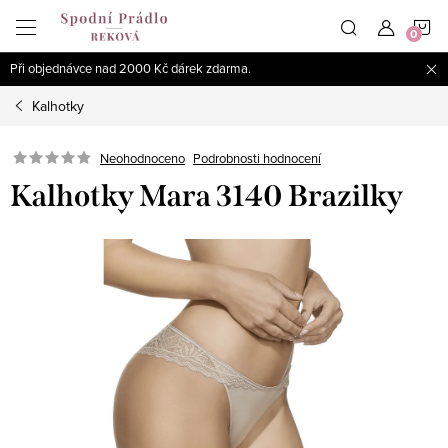
Přejít
N
na
obsah
Při objednávce nad 2000 Kč dárek zdarma.
K
Kalhotky
Podrobnosti hodnocení
Neohodnoceno
Kalhotky Mara 3140 Brazilky