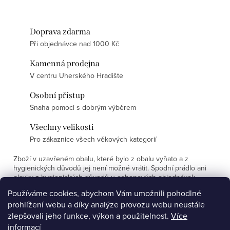
Doprava zdarma
Při objednávce nad 1000 Kč
Kamenná prodejna
V centru Uherského Hradište
Osobní přístup
Snaha pomoci s dobrým výběrem
Všechny velikosti
Pro zákaznice všech věkových kategorií
Zboží v uzavřeném obalu, které bylo z obalu vyňato a z
hygienických důvodů jej není možné vrátit. Spodní prádlo ani
plavky z hygienických důvodů u eshopových objednávek
nevyměňujeme.
Používáme cookies, abychom Vám umožnili pohodlné
prohlížení webu a díky analýze provozu webu neustále
Z
zlepšovali jeho funkce, výkon a použitelnost.
Více
á
informací
Affiliate program