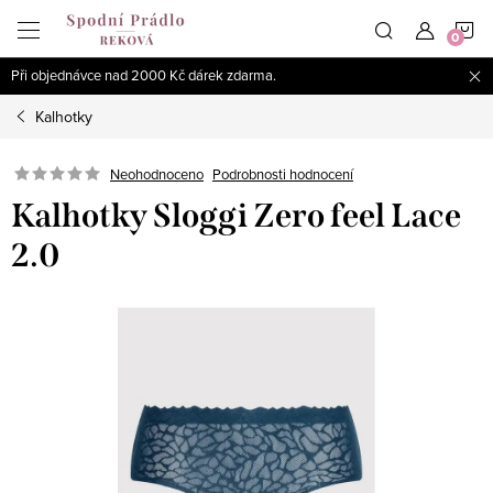
Přejít
N
na
obsah
Při objednávce nad 2000 Kč dárek zdarma.
K
Kalhotky
Podrobnosti hodnocení
Neohodnoceno
Kalhotky Sloggi Zero feel Lace
2.0