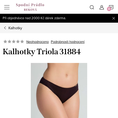
Přejít
N
na
obsah
Při objednávce nad 2000 Kč dárek zdarma.
K
Kalhotky
Podrobnosti hodnocení
Neohodnoceno
Kalhotky Triola 31884