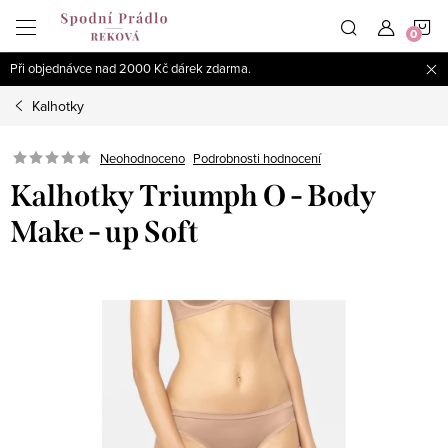
Přejít
N
na
obsah
Při objednávce nad 2000 Kč dárek zdarma.
K
Kalhotky
Podrobnosti hodnocení
Neohodnoceno
Kalhotky Triumph O - Body
Make - up Soft