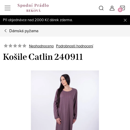
Přejít
N
na
obsah
Při objednávce nad 2000 Kč dárek zdarma.
K
Dámská pyžama
Podrobnosti hodnocení
Neohodnoceno
Košile Catlin 240911