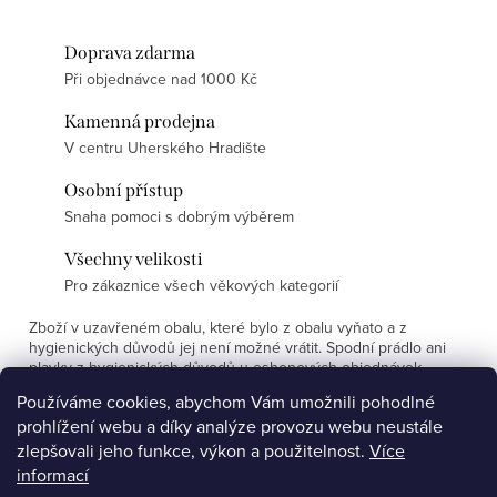
Doprava zdarma
Při objednávce nad 1000 Kč
Kamenná prodejna
V centru Uherského Hradište
Osobní přístup
Snaha pomoci s dobrým výběrem
Všechny velikosti
Pro zákaznice všech věkových kategorií
Zboží v uzavřeném obalu, které bylo z obalu vyňato a z
hygienických důvodů jej není možné vrátit. Spodní prádlo ani
plavky z hygienických důvodů u eshopových objednávek
nevyměňujeme.
Používáme cookies, abychom Vám umožnili pohodlné
prohlížení webu a díky analýze provozu webu neustále
Z
zlepšovali jeho funkce, výkon a použitelnost.
Více
á
informací
Affiliate program