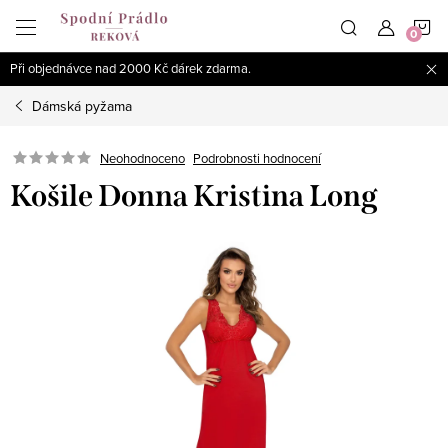
Přejít
N
na
obsah
Při objednávce nad 2000 Kč dárek zdarma.
K
Dámská pyžama
Podrobnosti hodnocení
Neohodnoceno
Košile Donna Kristina Long