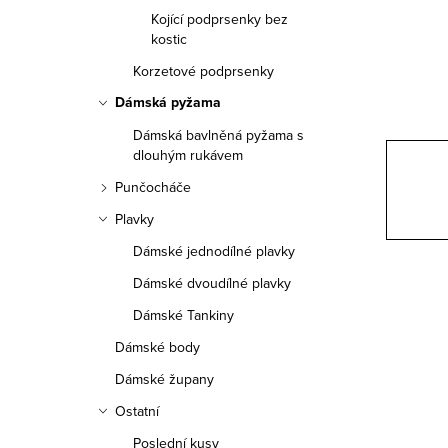
a
Kojící podprsenky bez
n
kostic
Korzetové podprsenky
n
Dámská pyžama
í
Dámská bavlněná pyžama s
p
dlouhým rukávem
Punčocháče
a
Plavky
n
Dámské jednodílné plavky
e
Dámské dvoudílné plavky
l
Dámské Tankiny
Dámské body
Dámské župany
Ostatní
Poslední kusy