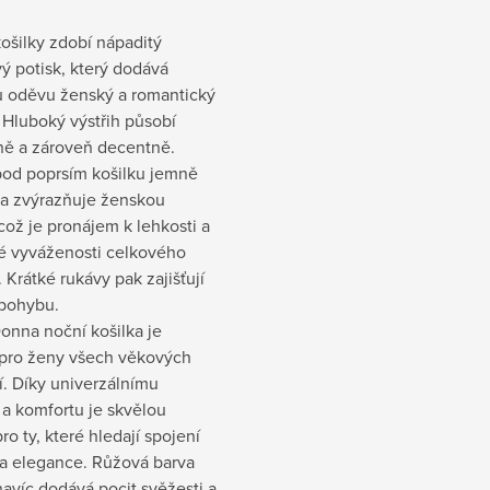
ošilky zdobí nápaditý
ý potisk, který dodává
 oděvu ženský a romantický
 Hluboký výstřih působí
ně a zároveň decentně.
pod poprsím košilku jemně
 a zvýrazňuje ženskou
 což je pronájem k lehkosti a
ké vyváženosti celkového
 Krátké rukávy pak zajišťují
 pohybu.
onna noční košilka je
pro ženy všech věkových
í. Díky univerzálnímu
a komfortu je skvělou
ro ty, které hledají spojení
 a elegance. Růžová barva
navíc dodává pocit svěžesti a