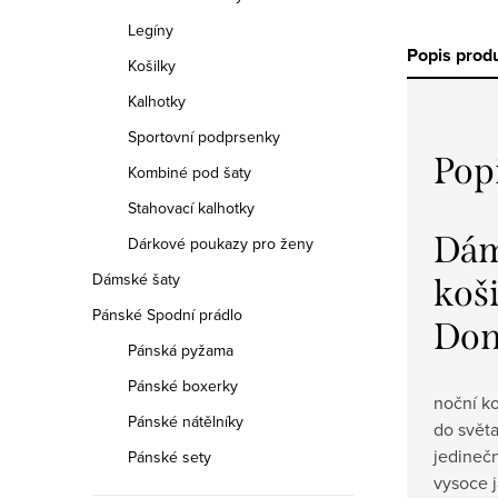
Legíny
Popis prod
Košilky
Kalhotky
Sportovní podprsenky
Pop
Kombiné pod šaty
Stahovací kalhotky
Dám
Dárkové poukazy pro ženy
Dámské šaty
koši
Pánské Spodní prádlo
Do
Pánská pyžama
Pánské boxerky
noční ko
Pánské nátělníky
do svět
jedinečn
Pánské sety
vysoce j