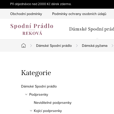
Přejít
Při objednávce nad 2000 Kč dárek zdarma.
na
Obchodní podmínky
Podmínky ochrany osobních údajů
obsah
Dámské Spodní prád
Dámské Spodní prádlo
Dámská pyžama
Domů
P
Přeskočit
Kategorie
o
kategorie
s
Dámské Spodní prádlo
t
Podprsenky
Neviditelné podprsenky
r
Kojící podprsenky