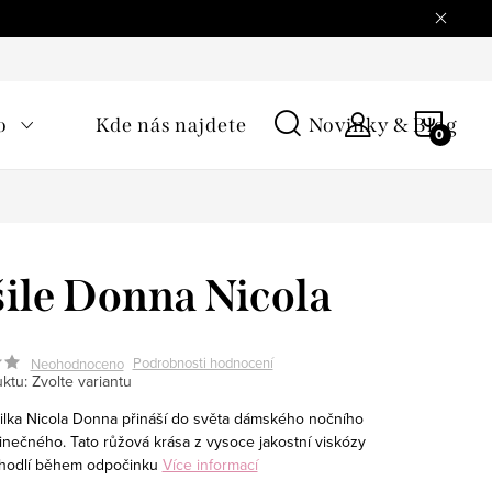
NÁKU
o
Kde nás najdete
Novinky & Blog
KOŠÍ
ile Donna Nicola
Podrobnosti hodnocení
Neohodnoceno
ktu:
Zvolte variantu
ilka Nicola Donna přináší do světa dámského nočního
dinečného. Tato růžová krása z vysoce jakostní viskózy
ohodlí během odpočinku
Více informací