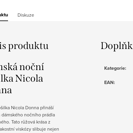
uktu
Diskuze
is produktu
Doplňk
ská noční
Kategorie
:
lka Nicola
EAN
:
nna
šilka Nicola Donna přináší
a dámského nočního prádla
ého. Tato růžová krása z
akostní viskózy slibuje nejen