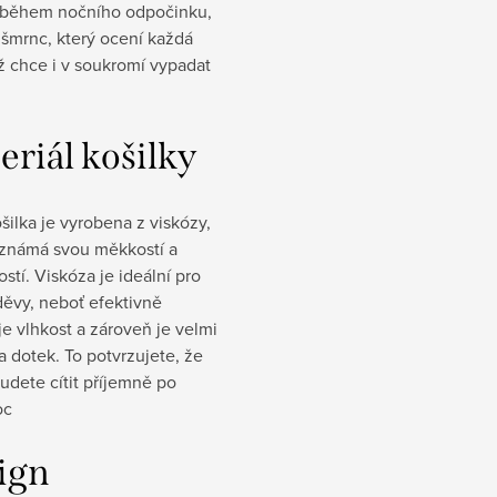
 během nočního odpočinku,
 šmrnc, který ocení každá
ž chce i v soukromí vypadat
eriál košilky
šilka je vyrobena z viskózy,
e známá svou měkkostí a
stí. Viskóza je ideální pro
děvy, neboť efektivně
e vlhkost a zároveň je velmi
 dotek. To potvrzujete, že
budete cítit příjemně po
oc
ign