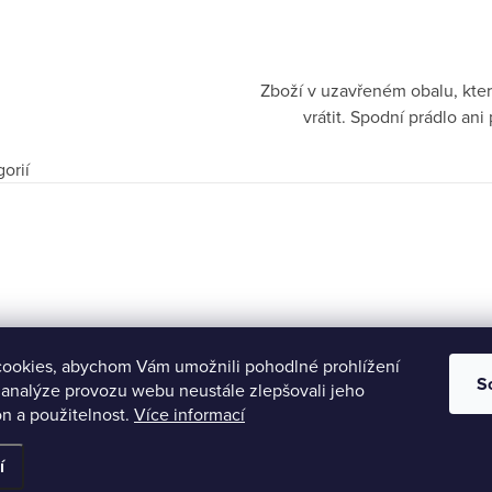
Zboží v uzavřeném obalu, kter
vrátit. Spodní prádlo a
orií
ookies, abychom Vám umožnili pohodlné prohlížení
S
 analýze provozu webu neustále zlepšovali jeho
n a použitelnost.
Více informací
razena.
í