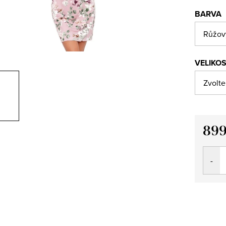
BARVA
VELIKO
899
Měrná
cena: