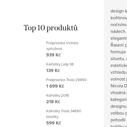
design k
květinov
nočnímu
Top 10 produktů
nádech.
elegant
Podprsenka Victoria
Řasení 
vyztužená
formuje
939 Kč
siluetu,
Kalhotky Lady 38
estetic
139 Kč
vzhledu.
volnost
Podprsenka Triola 29890
Nicola D
1 699 Kč
vhodná 
Kalhotky 2018
kategori
218 Kč
designu 
Kalhotky Triola 34890
volbou p
brazilky
pohodlí
599 Kč
košilky 