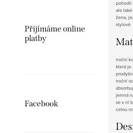
pohodlí
ale také
žena, je
stylově
Přijímáme online
platby
Mat
noční ko
která j
prodyšno
noční o
absorbuj
jemná na
se v ní 
Facebook
celou n
Des