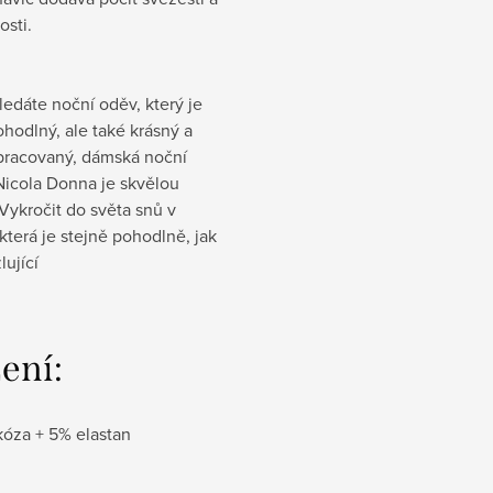
osti.
edáte noční oděv, který je
hodlný, ale také krásný a
pracovaný, dámská noční
Nicola Donna je skvělou
Vykročit do světa snů v
 která je stejně pohodlně, jak
lující
žení:
kóza + 5% elastan