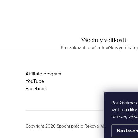
Všechny velikosti
Pro zákaznice všech věkových kateg
Z
á
Affiliate program
p
YouTube
Facebook
a
t
Používáme c
webu a díky
í
funkce, výko
Copyright 2026
Spodní prádlo Reková
. Všechna práva vyh
Nastaven