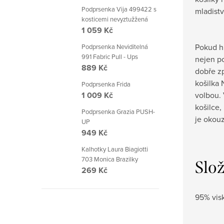
Podprsenka Vija 499422 s
mladistv
kosticemi nevyztužžená
1 059 Kč
Pokud hl
Podprsenka Neviditelná
991 Fabric Pull - Ups
nejen po
889 Kč
dobře z
košilka 
Podprsenka Frida
volbou. 
1 009 Kč
košilce,
Podprsenka Grazia PUSH-
je okouz
UP
949 Kč
Kalhotky Laura Biagiotti
703 Monica Brazilky
Slo
269 Kč
95% vis