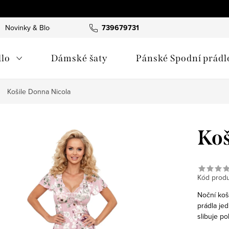
Novinky & Blog
739679731
lo
Dámské šaty
Pánské Spodní prádl
Košile Donna Nicola
Koš
Kód produ
Noční koš
prádla je
slibuje p