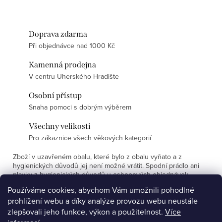
Doprava zdarma
Při objednávce nad 1000 Kč
Kamenná prodejna
V centru Uherského Hradište
Osobní přístup
Snaha pomoci s dobrým výběrem
Všechny velikosti
Pro zákaznice všech věkových kategorií
Zboží v uzavřeném obalu, které bylo z obalu vyňato a z
hygienických důvodů jej není možné vrátit. Spodní prádlo ani
plavky z hygienických důvodů u eshopových objednávek
nevyměňujeme.
Používáme cookies, abychom Vám umožnili pohodlné
prohlížení webu a díky analýze provozu webu neustále
Z
zlepšovali jeho funkce, výkon a použitelnost.
Více