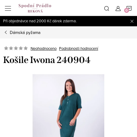
Přejít
N
na
obsah
Při objednávce nad 2000 Kč dárek zdarma.
K
Dámská pyžama
Podrobnosti hodnocení
Neohodnoceno
Košile Iwona 240904