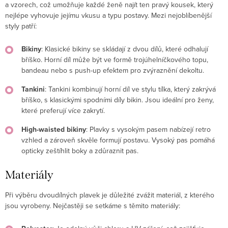
a vzorech, což umožňuje každé ženě najít ten pravý kousek, který
nejlépe vyhovuje jejímu vkusu a typu postavy. Mezi nejoblíbenější
styly patří:
Bikiny
: Klasické bikiny se skládají z dvou dílů, které odhalují
bříško. Horní díl může být ve formě trojúhelníčkového topu,
bandeau nebo s push-up efektem pro zvýraznění dekoltu.
Tankini
: Tankini kombinují horní díl ve stylu tílka, který zakrývá
bříško, s klasickými spodními díly bikin. Jsou ideální pro ženy,
které preferují více zakrytí.
High-waisted bikiny
: Plavky s vysokým pasem nabízejí retro
vzhled a zároveň skvěle formují postavu. Vysoký pas pomáhá
opticky zeštíhlit boky a zdůraznit pas.
Materiály
Při výběru dvoudílných plavek je důležité zvážit materiál, z kterého
jsou vyrobeny. Nejčastěji se setkáme s těmito materiály: