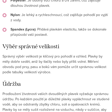
Polyester
: Je odolný vůči chloru a UV záření, což zajišťuje
dlouhou životnost plavek.
Nylon
: Je lehký a rychleschnoucí, což zajišťuje pohodlí po vyjítí
z vody.
Spandex (Lycra)
: Přidává plavkám elasticitu, takže se dokonale
přizpůsobí vaší postavě.
Výběr správné velikosti
Správný výběr velikosti je klíčový pro pohodlí a vzhled. Plavky by
měly dobře sedět, aniž by tlačily nebo byly příliš volné. Měření
obvodu pod prsy, pasu a boků vám pomůže určit správnou velikost
podle tabulky velikostí výrobce.
Údržba
Prodloužení životnosti vašich dvoudílných plavek vyžaduje správnou
údržbu. Po každém použití je důležité plavky vypláchnout ve studené
vodě, aby se odstranily zbytky chloru, soli a opalovacích krémů.
Plavky by se měly sušit rozložené na vzduchu, nikdy v sušičce, aby