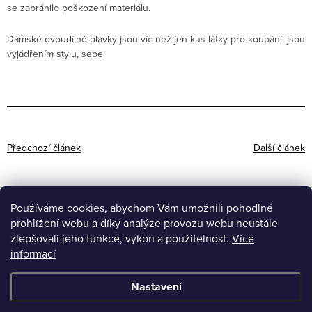
se zabránilo poškození materiálu.
Dámské dvoudílné plavky jsou víc než jen kus látky pro koupání; jsou
vyjádřením stylu, sebe
Předchozí článek
Další článek
Používáme cookies, abychom Vám umožnili pohodlné
prohlížení webu a díky analýze provozu webu neustále
Z
zlepšovali jeho funkce, výkon a použitelnost.
Více
á
informací
Affiliate program
YouTube
p
Facebook
Nastavení
a