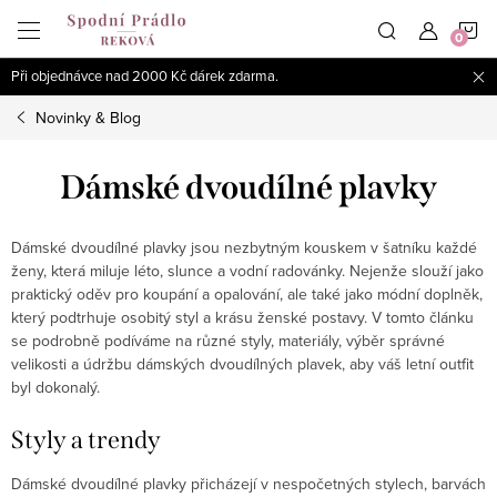
Přejít
N
na
obsah
Při objednávce nad 2000 Kč dárek zdarma.
K
Novinky & Blog
Dámské dvoudílné plavky
Dámské dvoudílné plavky jsou nezbytným kouskem v šatníku každé
ženy, která miluje léto, slunce a vodní radovánky. Nejenže slouží jako
praktický oděv pro koupání a opalování, ale také jako módní doplněk,
který podtrhuje osobitý styl a krásu ženské postavy. V tomto článku
se podrobně podíváme na různé styly, materiály, výběr správné
velikosti a údržbu dámských dvoudílných plavek, aby váš letní outfit
byl dokonalý.
Styly a trendy
Dámské dvoudílné plavky přicházejí v nespočetných stylech, barvách