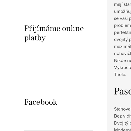
mají sta
umožňuj
se vaší 
problema
Přijímáme online
perfektn
platby
dvojitý 
maximál
nohavičk
Nikde ne
Vykročt
Triola.
Pas
Facebook
Stahova
Bez vidi
Dvojitý 
Moderně