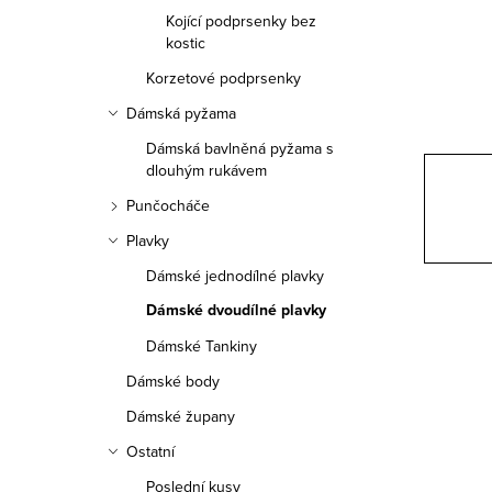
a
Kojící podprsenky bez
n
kostic
Korzetové podprsenky
n
Dámská pyžama
í
Dámská bavlněná pyžama s
p
dlouhým rukávem
Punčocháče
a
Plavky
n
Dámské jednodílné plavky
e
Dámské dvoudílné plavky
l
Dámské Tankiny
Dámské body
Dámské župany
Ostatní
Poslední kusy