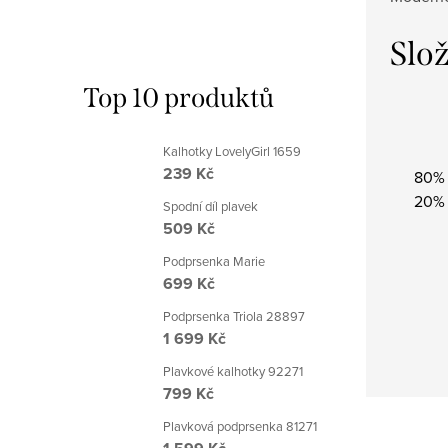
Slo
Top 10 produktů
Kalhotky LovelyGirl 1659
239 Kč
80% 
20% 
Spodní díl plavek
509 Kč
Podprsenka Marie
699 Kč
Podprsenka Triola 28897
1 699 Kč
Plavkové kalhotky 92271
799 Kč
Plavková podprsenka 81271