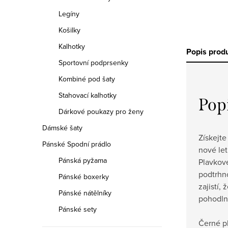
Legíny
Košilky
Kalhotky
Popis prod
Sportovní podprsenky
Kombiné pod šaty
Stahovací kalhotky
Pop
Dárkové poukazy pro ženy
Dámské šaty
Získejte
Pánské Spodní prádlo
nové let
Pánská pyžama
Plavkov
podtrhn
Pánské boxerky
zajistí, 
Pánské nátělníky
pohodln
Pánské sety
Černé p