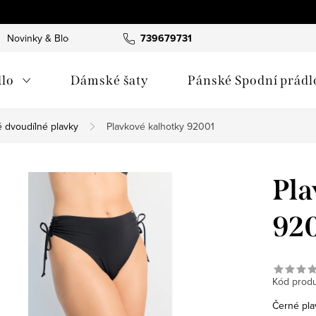
Novinky & Blog
739679731
lo
Dámské šaty
Pánské Spodní prádl
 dvoudílné plavky
Plavkové kalhotky 92001
Pla
92
Kód produ
Černé pla