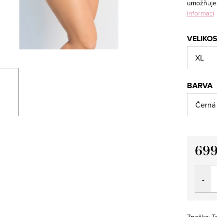
umožňuje 
informací
VELIKO
BARVA
699
Měrná
cena:
Značka:
Tr