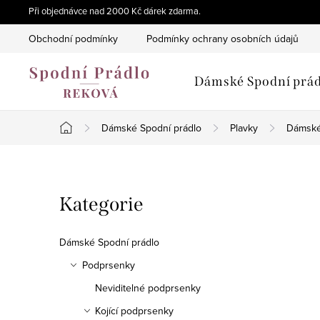
Přejít
Při objednávce nad 2000 Kč dárek zdarma.
na
Obchodní podmínky
Podmínky ochrany osobních údajů
obsah
Dámské Spodní prád
Dámské Spodní prádlo
Plavky
Dámské
Domů
P
Přeskočit
Kategorie
o
kategorie
s
Dámské Spodní prádlo
t
Podprsenky
Neviditelné podprsenky
r
Kojící podprsenky