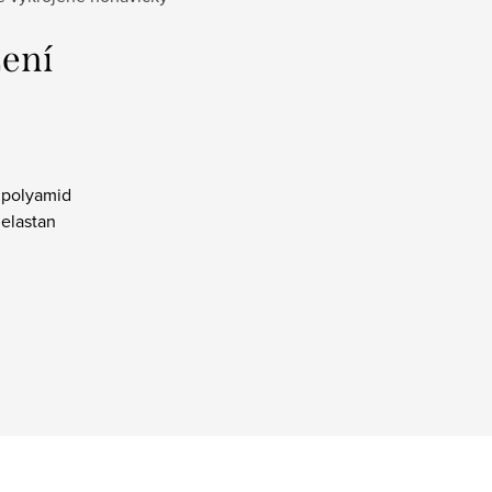
žení
polyamid
elastan