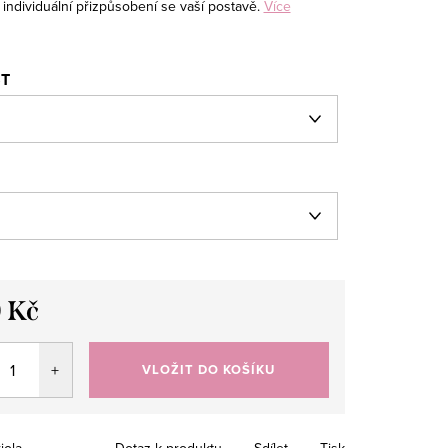
individuální přizpůsobení se vaší postavě.
Více
ST
 Kč
VLOŽIT DO KOŠÍKU
iola
Dotaz k produktu
Sdílet
Tisk