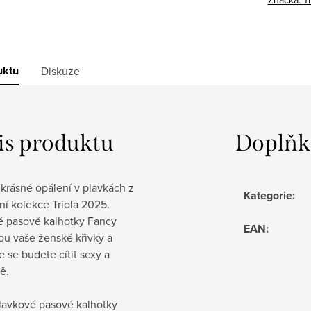
uktu
Diskuze
is produktu
Doplňk
 krásné opálení v plavkách z
Kategorie
:
ní kolekce Triola 2025.
é pasové kalhotky Fancy
EAN
:
ou vaše ženské křivky a
že se budete cítit sexy a
ě.
lavkové pasové kalhotky