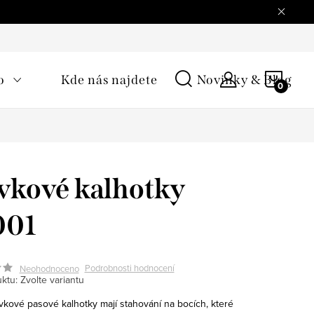
NÁKU
o
Kde nás najdete
Novinky & Blog
KOŠÍ
vkové kalhotky
001
Podrobnosti hodnocení
Neohodnoceno
ktu:
Zvolte variantu
vkové pasové kalhotky mají stahování na bocích, které