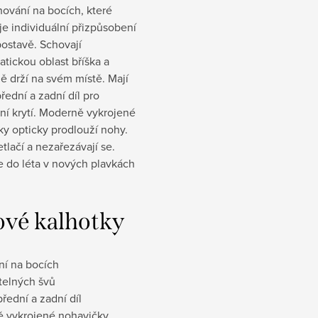
hování na bocích, které
e individuální přizpůsobení
postavě. Schovají
tickou oblast bříška a
ě drží na svém místě. Mají
přední a zadní díl pro
ní krytí. Moderně vykrojené
y opticky prodlouží nohy.
tlačí a nezařezávají se.
e do léta v nových plavkách
ové kalhotky
ní na bocích
telných švů
přední a zadní díl
 vykrojené nohavičky