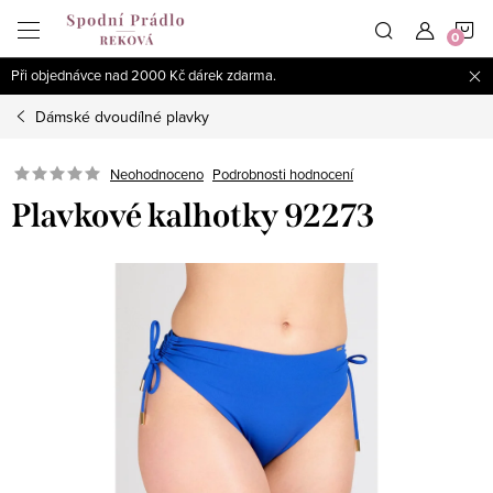
Přejít
N
na
obsah
Při objednávce nad 2000 Kč dárek zdarma.
K
Dámské dvoudílné plavky
Podrobnosti hodnocení
Neohodnoceno
Plavkové kalhotky 92273