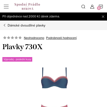
Přejít
N
na
obsah
Při objednávce nad 2000 Kč dárek zdarma.
K
Dámské dvoudílné plavky
Podrobnosti hodnocení
Neohodnoceno
Plavky 730X
Výprodej - poslední kusy