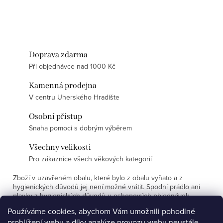
Doprava zdarma
Při objednávce nad 1000 Kč
Kamenná prodejna
V centru Uherského Hradište
Osobní přístup
Snaha pomoci s dobrým výběrem
Všechny velikosti
Pro zákaznice všech věkových kategorií
Zboží v uzavřeném obalu, které bylo z obalu vyňato a z
hygienických důvodů jej není možné vrátit. Spodní prádlo ani
plavky z hygienických důvodů u eshopových objednávek
nevyměňujeme.
Používáme cookies, abychom Vám umožnili pohodlné
prohlížení webu a díky analýze provozu webu neustále