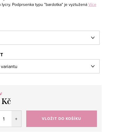
 lycry. Podprsenka typu "bardotka" je vyztužená
Více
ST
č
 Kč
VLOŽIT DO KOŠÍKU