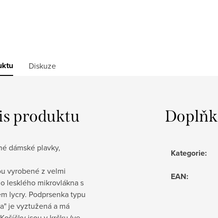
uktu
Diskuze
is produktu
Doplňk
né dámské plavky,
Kategorie
:
ou vyrobené z velmi
EAN
:
ho lesklého mikrovlákna s
em lycry. Podprsenka typu
a" je vyztužená a má
 Košíčky jsou v krčku (ve