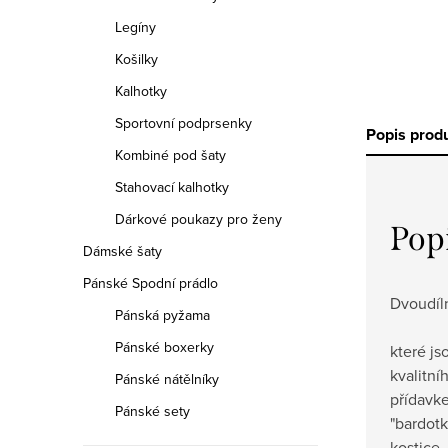
Legíny
Košilky
Kalhotky
Sportovní podprsenky
Popis prod
Kombiné pod šaty
Stahovací kalhotky
Dárkové poukazy pro ženy
Pop
Dámské šaty
Pánské Spodní prádlo
Dvoudíl
Pánská pyžama
Pánské boxerky
které js
kvalitní
Pánské nátělníky
přídavk
Pánské sety
"bardotk
kostice.