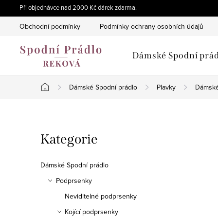
Přejít
Při objednávce nad 2000 Kč dárek zdarma.
na
Obchodní podmínky
Podmínky ochrany osobních údajů
obsah
Dámské Spodní prád
Dámské Spodní prádlo
Plavky
Dámské
Domů
P
Přeskočit
Kategorie
o
kategorie
s
Dámské Spodní prádlo
t
Podprsenky
Neviditelné podprsenky
r
Kojící podprsenky