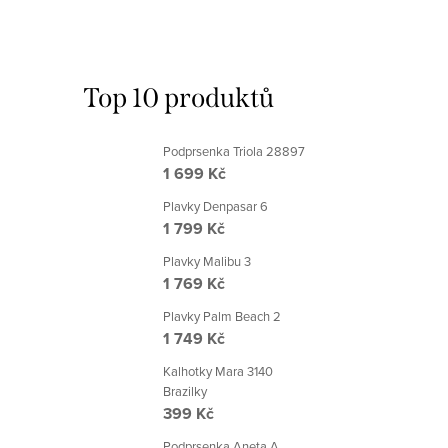
Top 10 produktů
Podprsenka Triola 28897
1 699 Kč
Plavky Denpasar 6
1 799 Kč
Plavky Malibu 3
1 769 Kč
Plavky Palm Beach 2
1 749 Kč
Kalhotky Mara 3140
Brazilky
399 Kč
Podprsenka Aneta A