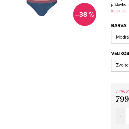
přídavkem
informací
–38 %
BARVA
VELIKO
1 299 K
799
Měrná
cena: