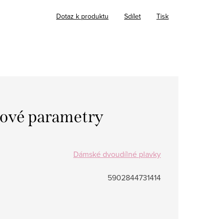
Dotaz k produktu
Sdílet
Tisk
ové parametry
Dámské dvoudílné plavky
5902844731414