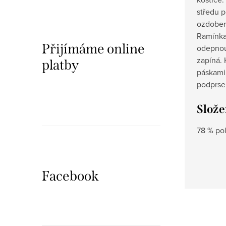
středu 
ozdoben
Ramínka 
Přijímáme online
odepnou
zapíná. 
platby
páskami 
podprse
Slože
78 % pol
Facebook