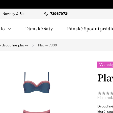
Novinky & Blog
739679731
lo
Dámské šaty
Pánské Spodní prádl
 dvoudílné plavky
Plavky 730X
Výprodej
Pla
Kód produ
Dvoudílné
které jsou