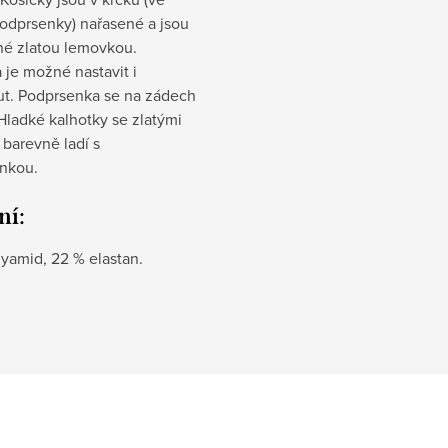
podprsenky) nařasené a jsou
é zlatou lemovkou.
je možné nastavit i
t. Podprsenka se na zádech
Hladké kalhotky se zlatými
barevně ladí s
nkou.
ní:
yamid, 22 % elastan.