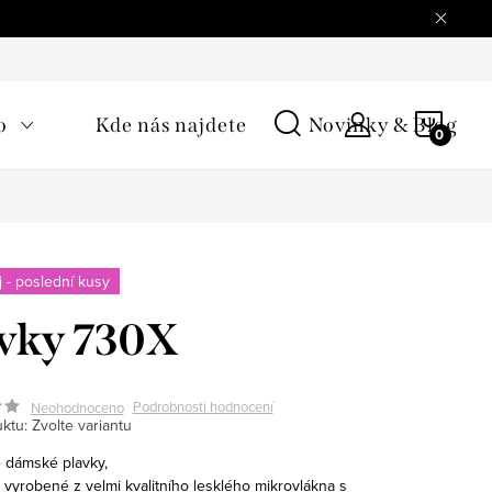
NÁKU
o
Kde nás najdete
Novinky & Blog
KOŠÍ
 - poslední kusy
vky 730X
Podrobnosti hodnocení
Neohodnoceno
ktu:
Zvolte variantu
 dámské plavky,
 vyrobené z velmi kvalitního lesklého mikrovlákna s