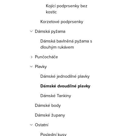
a
Kojící podprsenky bez
n
kostic
Korzetové podprsenky
n
Dámská pyžama
í
Dámská bavlněná pyžama s
p
dlouhým rukávem
Punčocháče
a
Plavky
n
Dámské jednodílné plavky
e
Dámské dvoudílné plavky
l
Dámské Tankiny
Dámské body
Dámské župany
Ostatní
Poslední kusy