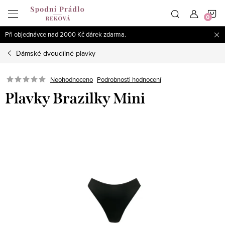
Přejít
N
na
obsah
Při objednávce nad 2000 Kč dárek zdarma.
K
Dámské dvoudílné plavky
Podrobnosti hodnocení
Neohodnoceno
Plavky Brazilky Mini