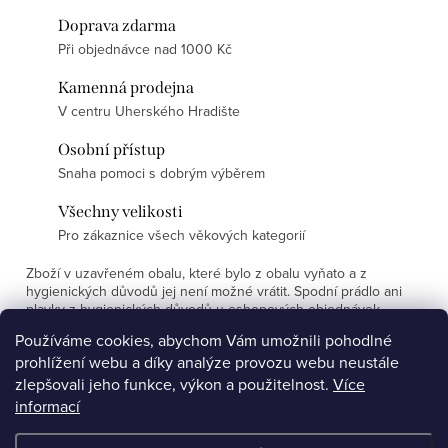
Doprava zdarma
Při objednávce nad 1000 Kč
Kamenná prodejna
V centru Uherského Hradište
Osobní přístup
Snaha pomoci s dobrým výběrem
Všechny velikosti
Pro zákaznice všech věkových kategorií
Zboží v uzavřeném obalu, které bylo z obalu vyňato a z
hygienických důvodů jej není možné vrátit. Spodní prádlo ani
plavky z hygienických důvodů u eshopových objednávek
nevyměňujeme.
Používáme cookies, abychom Vám umožnili pohodlné
prohlížení webu a díky analýze provozu webu neustále
Z
zlepšovali jeho funkce, výkon a použitelnost.
Více
á
informací
Affiliate program
YouTube
p
Facebook