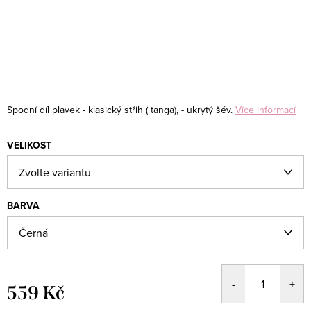
Spodní díl plavek
- klasický střih ( tanga),
- ukrytý šév.
Více informací
VELIKOST
BARVA
559 Kč
Měrná