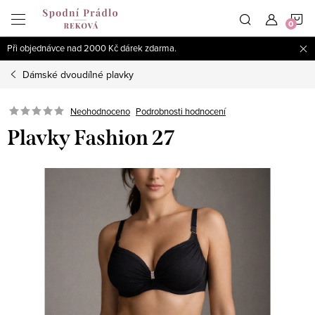
Přejít
N
na
obsah
Při objednávce nad 2000 Kč dárek zdarma.
K
Dámské dvoudílné plavky
Podrobnosti hodnocení
Neohodnoceno
Plavky Fashion 27