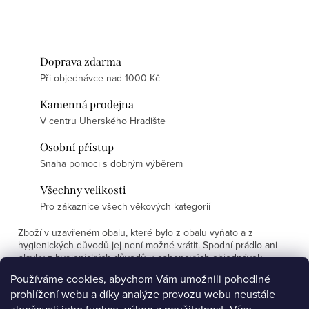
Doprava zdarma
Při objednávce nad 1000 Kč
Kamenná prodejna
V centru Uherského Hradište
Osobní přístup
Snaha pomoci s dobrým výběrem
Všechny velikosti
Pro zákaznice všech věkových kategorií
Zboží v uzavřeném obalu, které bylo z obalu vyňato a z
hygienických důvodů jej není možné vrátit. Spodní prádlo ani
plavky z hygienických důvodů u eshopových objednávek
nevyměňujeme.
Používáme cookies, abychom Vám umožnili pohodlné
prohlížení webu a díky analýze provozu webu neustále
Z