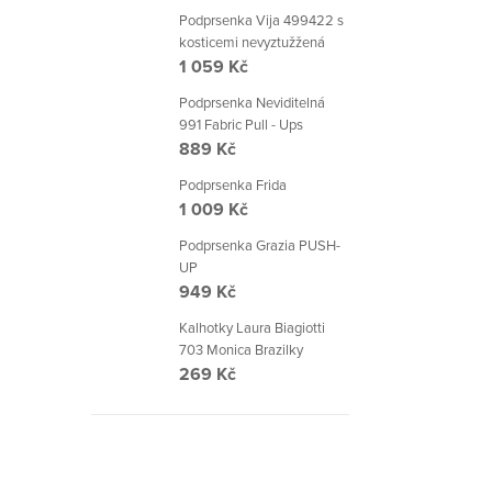
Podprsenka Vija 499422 s
kosticemi nevyztužžená
1 059 Kč
Podprsenka Neviditelná
991 Fabric Pull - Ups
889 Kč
Podprsenka Frida
1 009 Kč
Podprsenka Grazia PUSH-
UP
949 Kč
Kalhotky Laura Biagiotti
703 Monica Brazilky
269 Kč