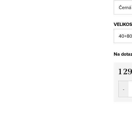
VELIKO
Na dota
1 2
Měrná
cena: