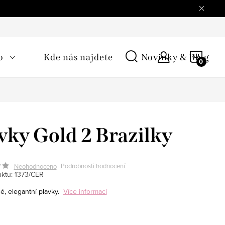
NÁKU
o
Kde nás najdete
Novinky & Blog
KOŠÍ
vky Gold 2 Brazilky
Podrobnosti hodnocení
Neohodnoceno
ktu:
1373/CER
é, elegantní plavky.
Více informací