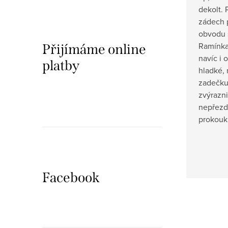
dekolt.
zádech 
obvodu s
Ramínka 
Přijímáme online
navíc i 
platby
hladké, 
zadečku 
zvýrazni
nepřezd
prokouk
Facebook