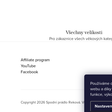
Všechny velikosti
Pro zákaznice všech věkových kateg
Z
á
Affiliate program
p
YouTube
Facebook
a
t
Používáme c
webu a díky
í
funkce, výko
Copyright 2026
Spodní prádlo Reková
. Všechna práva vyh
Nastaven