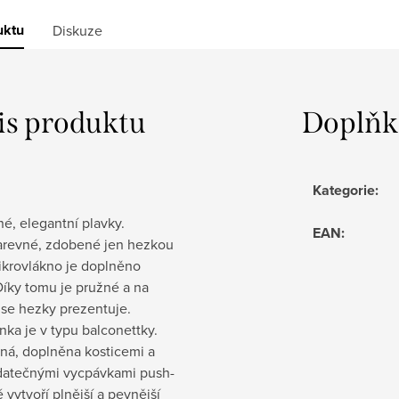
uktu
Diskuze
is produktu
Doplňk
Kategorie
:
é, elegantní plavky.
EAN
:
revné, zdobené jen hezkou
ikrovlákno je doplněno
Díky tomu je pružné a na
 se hezky prezentuje.
ka je v typu balconettky.
ná, doplněna kosticemi a
datečnými vycpávkami push-
é vytvoří plnější a pevnější