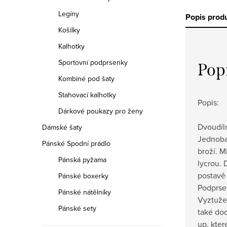
Legíny
Popis prod
Košilky
Kalhotky
Sportovní podprsenky
Pop
Kombiné pod šaty
Stahovací kalhotky
Popis:
Dárkové poukazy pro ženy
Dvoudíln
Dámské šaty
Jednoba
Pánské Spodní prádlo
broží. M
Pánská pyžama
lycrou. 
postavě
Pánské boxerky
Podprsen
Pánské nátělníky
Vyztuže
Pánské sety
také do
up, kter