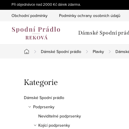
Přejít
Při objednávce nad 2000 Kč dárek zdarma.
na
Obchodní podmínky
Podmínky ochrany osobních údajů
obsah
Dámské Spodní prád
Dámské Spodní prádlo
Plavky
Dámské
Domů
P
Přeskočit
Kategorie
o
kategorie
s
Dámské Spodní prádlo
t
Podprsenky
Neviditelné podprsenky
r
Kojící podprsenky