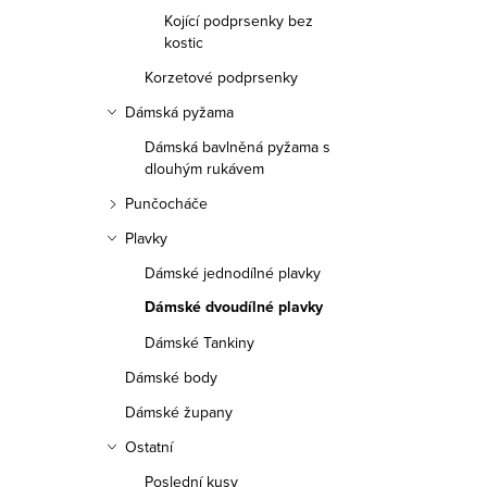
a
Kojící podprsenky bez
n
kostic
Korzetové podprsenky
n
Dámská pyžama
í
Dámská bavlněná pyžama s
p
dlouhým rukávem
Punčocháče
a
Plavky
n
Dámské jednodílné plavky
e
Dámské dvoudílné plavky
l
Dámské Tankiny
Dámské body
Dámské župany
Ostatní
Poslední kusy