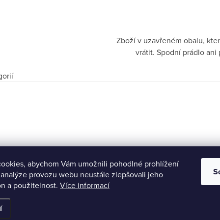
Zboží v uzavřeném obalu, kter
vrátit. Spodní prádlo a
orií
ookies, abychom Vám umožnili pohodlné prohlížení
S
 analýze provozu webu neustále zlepšovali jeho
n a použitelnost.
Více informací
razena.
í