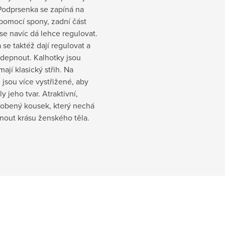
 Podprsenka se zapíná na
pomocí spony, zadní část
e navíc dá lehce regulovat.
se taktéž dají regulovat a
odepnout. Kalhotky jsou
mají klasický střih. Na
jsou více vystřižené, aby
ly jeho tvar. Atraktivní,
obený kousek, který nechá
nout krásu ženského těla.