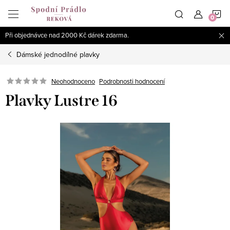
Přejít
N
na
obsah
Při objednávce nad 2000 Kč dárek zdarma.
K
Dámské jednodílné plavky
Podrobnosti hodnocení
Neohodnoceno
Plavky Lustre 16