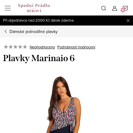
Přejít
N
na
obsah
Při objednávce nad 2000 Kč dárek zdarma.
K
Dámské jednodílné plavky
Podrobnosti hodnocení
Neohodnoceno
Plavky Marinaio 6