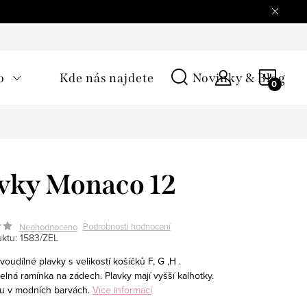
NÁKU
o
Kde nás najdete
Novinky & Blog
KOŠÍ
vky Monaco 12
Podrobnosti hodnocení
Neohodnoceno
ktu:
1583/ZEL
udílné plavky s velikostí košíčků F, G ,H .
lná ramínka na zádech. Plavky mají vyšší kalhotky.
ou v modních barvách.
Více informací