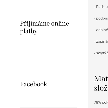
- Push-u
-
podpr
Přijímáme online
- odolné
platby
- zapíná
- skrytý
Mat
Facebook
slož
78% pol