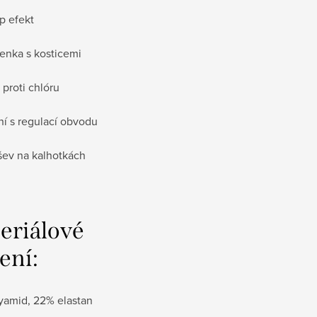
p efekt
senka
s kosticemi
 proti chlóru
ní s regulací obvodu
 šev na kalhotkách
eriálové
ení:
yamid, 22% elastan