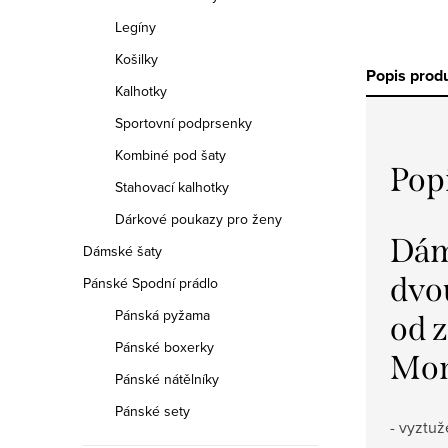
Legíny
Košilky
Popis prod
Kalhotky
Sportovní podprsenky
Kombiné pod šaty
Pop
Stahovací kalhotky
Dárkové poukazy pro ženy
Dá
Dámské šaty
dvo
Pánské Spodní prádlo
Pánská pyžama
od 
Pánské boxerky
Mon
Pánské nátělníky
Pánské sety
- vyztu