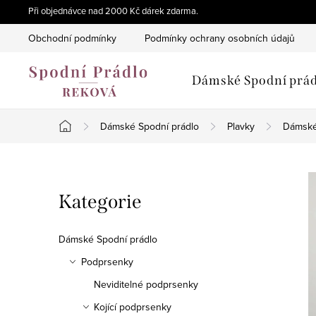
Přejít
Při objednávce nad 2000 Kč dárek zdarma.
na
Obchodní podmínky
Podmínky ochrany osobních údajů
obsah
Dámské Spodní prád
Dámské Spodní prádlo
Plavky
Dámské
Domů
P
Přeskočit
Kategorie
o
kategorie
s
Dámské Spodní prádlo
t
Podprsenky
Neviditelné podprsenky
r
Kojící podprsenky