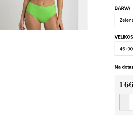
BARVA
VELIKO
Na dota
1 6
Měrná
cena: