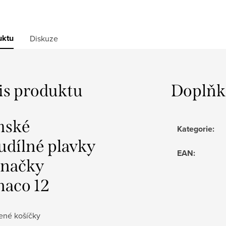
uktu
Diskuze
is produktu
Doplňk
mské
Kategorie
:
udílné plavky
EAN
:
značky
aco 12
žené košíčky