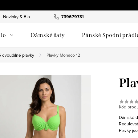
Novinky & Blog
739679731
lo
Dámské šaty
Pánské Spodní prádl
 dvoudílné plavky
Plavky Monaco 12
Pla
Kód produ
Dámské dvo
Regulovate
Plavky js