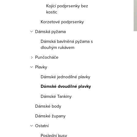
a
Kojící podprsenky bez
n
kostic
Korzetové podprsenky
n
Dámská pyžama
í
Dámská bavlněná pyžama s
p
dlouhým rukávem
Punčocháče
a
Plavky
n
Dámské jednodílné plavky
e
Dámské dvoudílné plavky
l
Dámské Tankiny
Dámské body
Dámské župany
Ostatní
Poslední kusy