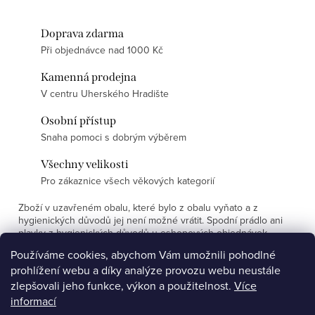
Doprava zdarma
Při objednávce nad 1000 Kč
Kamenná prodejna
V centru Uherského Hradište
Osobní přístup
Snaha pomoci s dobrým výběrem
Všechny velikosti
Pro zákaznice všech věkových kategorií
Zboží v uzavřeném obalu, které bylo z obalu vyňato a z
hygienických důvodů jej není možné vrátit. Spodní prádlo ani
plavky z hygienických důvodů u eshopových objednávek
nevyměňujeme.
Používáme cookies, abychom Vám umožnili pohodlné
prohlížení webu a díky analýze provozu webu neustále
Z
zlepšovali jeho funkce, výkon a použitelnost.
Více
á
informací
Affiliate program