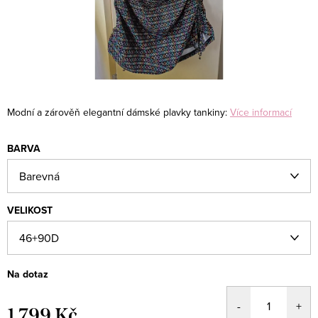
Modní a zárověň elegantní dámské plavky tankiny:
Více informací
BARVA
VELIKOST
Na dotaz
1 799 Kč