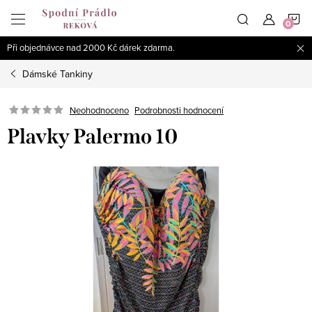
Přejít
N
na
obsah
Při objednávce nad 2000 Kč dárek zdarma.
K
Dámské Tankiny
Podrobnosti hodnocení
Neohodnoceno
Plavky Palermo 10