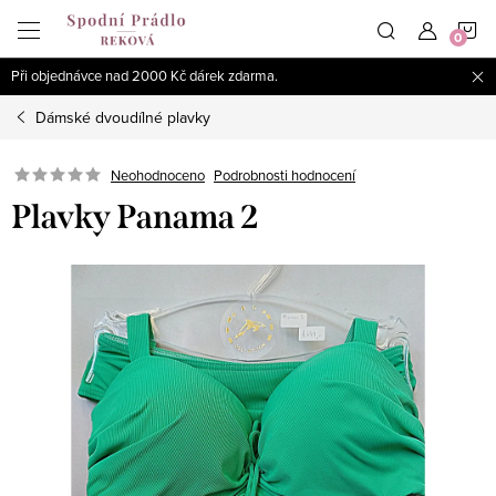
Přejít
N
na
obsah
Při objednávce nad 2000 Kč dárek zdarma.
K
Dámské dvoudílné plavky
Podrobnosti hodnocení
Neohodnoceno
Plavky Panama 2