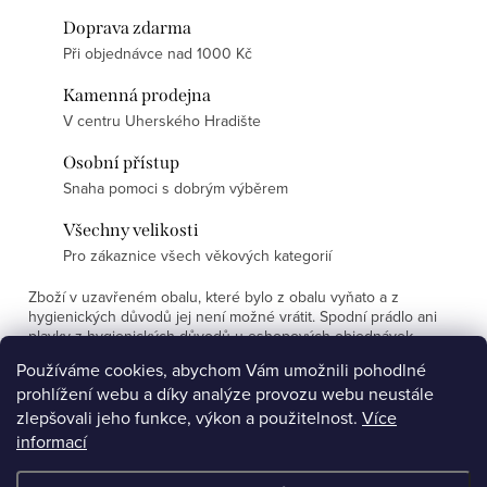
Doprava zdarma
Při objednávce nad 1000 Kč
Kamenná prodejna
V centru Uherského Hradište
Osobní přístup
Snaha pomoci s dobrým výběrem
Všechny velikosti
Pro zákaznice všech věkových kategorií
Zboží v uzavřeném obalu, které bylo z obalu vyňato a z
hygienických důvodů jej není možné vrátit. Spodní prádlo ani
plavky z hygienických důvodů u eshopových objednávek
nevyměňujeme.
Používáme cookies, abychom Vám umožnili pohodlné
prohlížení webu a díky analýze provozu webu neustále
Z
zlepšovali jeho funkce, výkon a použitelnost.
Více
á
informací
Affiliate program
YouTube
p
Facebook