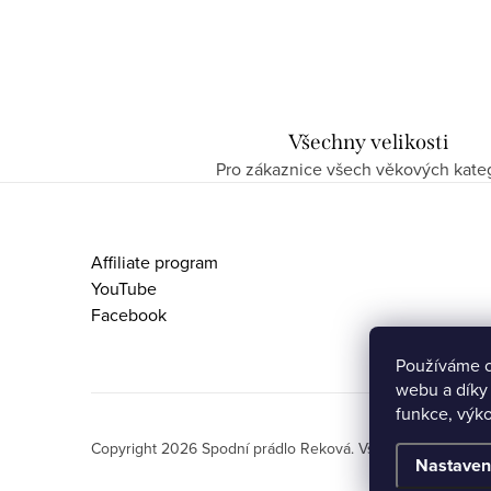
Všechny velikosti
Pro zákaznice všech věkových kateg
Z
á
Affiliate program
p
YouTube
Facebook
a
t
Používáme c
webu a díky
í
funkce, výko
Copyright 2026
Spodní prádlo Reková
. Všechna práva vyh
Nastaven