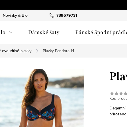
Novinky & Blog
739679731
lo
Dámské šaty
Pánské Spodní prádl
 dvoudílné plavky
Plavky Pandora 14
Pla
Kód produ
Elegantní
přirozeno