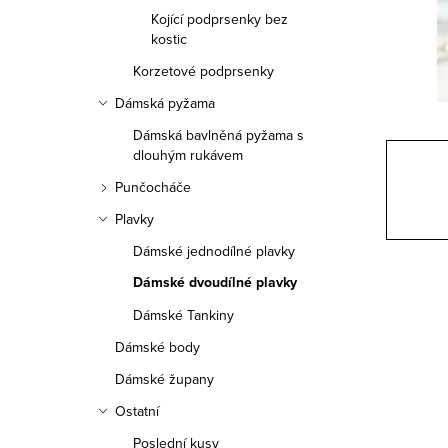
a
Kojící podprsenky bez
n
kostic
Korzetové podprsenky
n
Dámská pyžama
í
Dámská bavlněná pyžama s
p
dlouhým rukávem
Punčocháče
a
Plavky
n
Dámské jednodílné plavky
e
Dámské dvoudílné plavky
l
Dámské Tankiny
Dámské body
Dámské župany
Ostatní
Poslední kusy