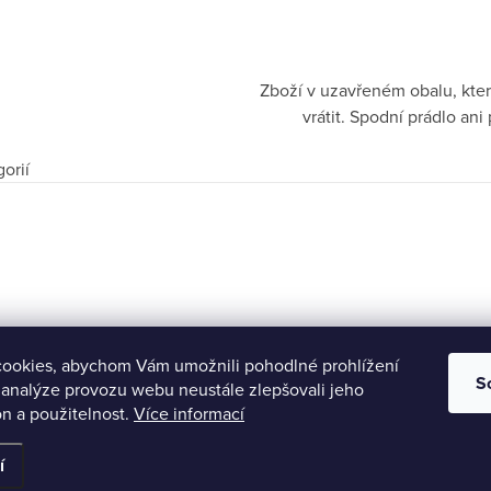
Zboží v uzavřeném obalu, kter
vrátit. Spodní prádlo a
orií
ookies, abychom Vám umožnili pohodlné prohlížení
S
 analýze provozu webu neustále zlepšovali jeho
n a použitelnost.
Více informací
razena.
í