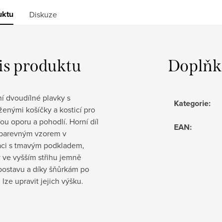
uktu
Diskuze
is produktu
Doplňk
í dvoudílné plavky s
Kategorie
:
enými košíčky a kosticí pro
ou oporu a pohodlí. Horní díl
EAN
:
barevným vzorem v
ci s tmavým podkladem,
 ve vyšším střihu jemně
postavu a díky šňůrkám po
 lze upravit jejich výšku.