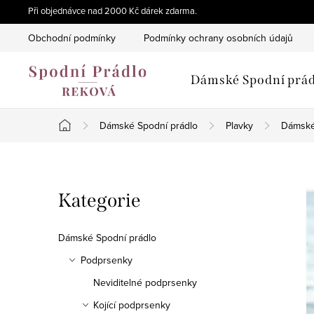
Přejít
Při objednávce nad 2000 Kč dárek zdarma.
na
Obchodní podmínky
Podmínky ochrany osobních údajů
obsah
Dámské Spodní prád
Dámské Spodní prádlo
Plavky
Dámské
Domů
P
Přeskočit
Kategorie
o
kategorie
s
Dámské Spodní prádlo
t
Podprsenky
Neviditelné podprsenky
r
Kojící podprsenky