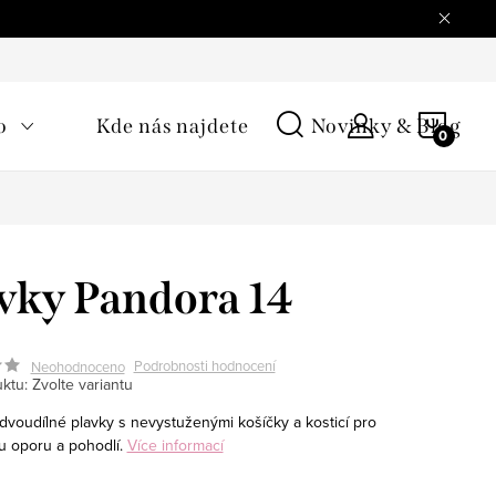
NÁKU
o
Kde nás najdete
Novinky & Blog
KOŠÍ
vky Pandora 14
Podrobnosti hodnocení
Neohodnoceno
ktu:
Zvolte variantu
 dvoudílné plavky s nevystuženými košíčky a kosticí pro
u oporu a pohodlí.
Více informací