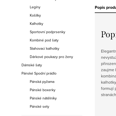
Popis prod
Legíny
Košilky
Kalhotky
Pop
Sportovní podprsenky
Kombiné pod šaty
Stahovací kalhotky
Elegantn
Dárkové poukazy pro ženy
nevystuž
přirozen
Dámské šaty
zaujme 
Pánské Spodní prádlo
kombina
Pánská pyžama
kalhotky
formují 
Pánské boxerky
stranách
Pánské nátělníky
Pánské sety