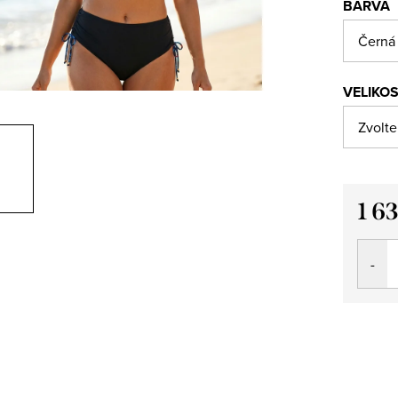
BARVA
VELIKO
1 6
Měrná
cena: