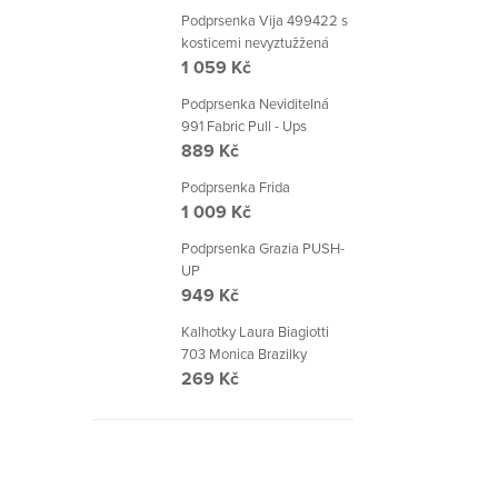
Podprsenka Vija 499422 s
kosticemi nevyztužžená
1 059 Kč
Podprsenka Neviditelná
991 Fabric Pull - Ups
889 Kč
Podprsenka Frida
1 009 Kč
Podprsenka Grazia PUSH-
UP
949 Kč
Kalhotky Laura Biagiotti
703 Monica Brazilky
269 Kč