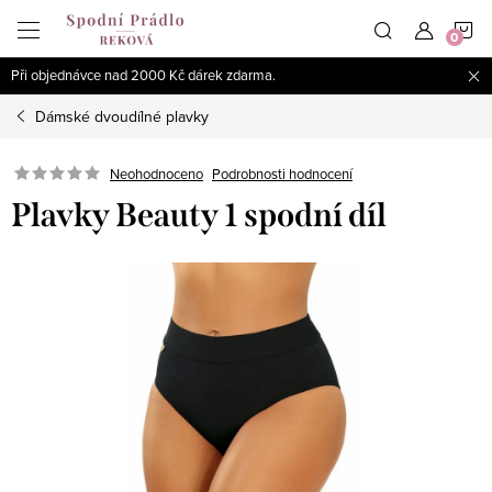
Přejít
N
na
obsah
Při objednávce nad 2000 Kč dárek zdarma.
K
Dámské dvoudílné plavky
Podrobnosti hodnocení
Neohodnoceno
Plavky Beauty 1 spodní díl