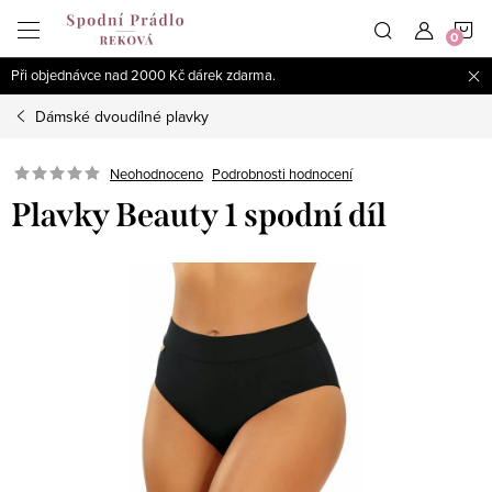
Přejít
N
na
obsah
Při objednávce nad 2000 Kč dárek zdarma.
K
Dámské dvoudílné plavky
Podrobnosti hodnocení
Neohodnoceno
Plavky Beauty 1 spodní díl