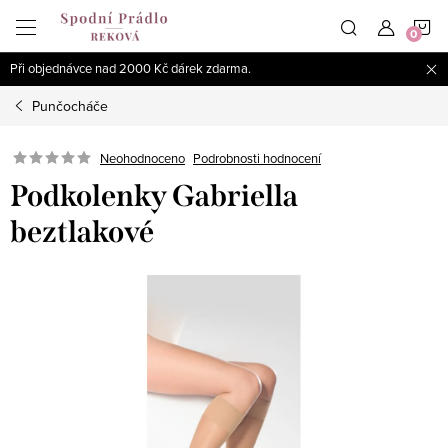
Přejít
N
na
obsah
Při objednávce nad 2000 Kč dárek zdarma.
K
Punčocháče
Podrobnosti hodnocení
Neohodnoceno
Podkolenky Gabriella
beztlakové