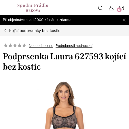
Přejít
N
na
obsah
Při objednávce nad 2000 Kč dárek zdarma.
K
Kojící podprsenky bez kostic
Podrobnosti hodnocení
Neohodnoceno
Podprsenka Laura 627593 kojící
bez kostic