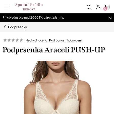
Přejít
N
na
obsah
Při objednávce nad 2000 Kč dárek zdarma.
K
Podprsenky
Podrobnosti hodnocení
Neohodnoceno
Podprsenka Araceli PUSH-UP