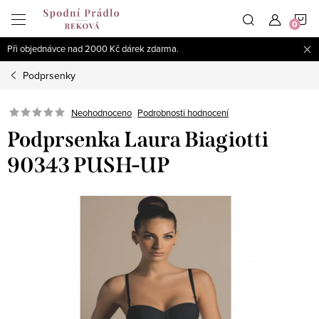
Přejít
N
na
obsah
Při objednávce nad 2000 Kč dárek zdarma.
K
Podprsenky
Podrobnosti hodnocení
Neohodnoceno
Podprsenka Laura Biagiotti
90343 PUSH-UP