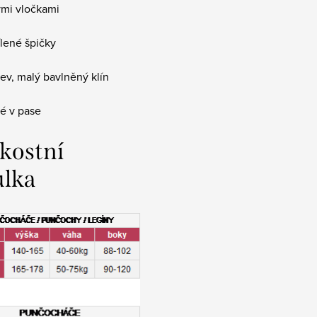
mi vločkami
lené špičky
ev, malý bavlněný klín
é v pase
ikostní
ulka