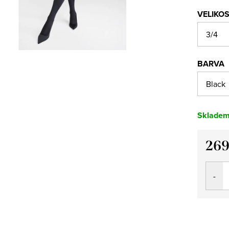
VELIKO
BARVA
Sklade
269
Měrná
cena: