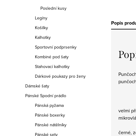
Poslední kusy
Legíny
Popis prod
Košilky
Kalhotky
Sportovní podprsenky
Pop
Kombiné pod šaty
Stahovací kalhotky
Punčoch
Dárkové poukazy pro ženy
punčoch
Dámské šaty
Pánské Spodní prádlo
Pánská pyžama
velmi př
Pánské boxerky
mikrovl
Pánské nátělníky
černé, 
Pánské sety