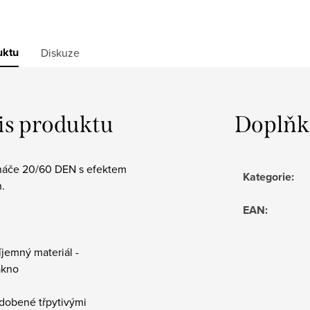
uktu
Diskuze
is produktu
Doplňk
áče 20/60 DEN s efektem
Kategorie
:
.
EAN
:
íjemný materiál -
ákno
zdobené třpytivými