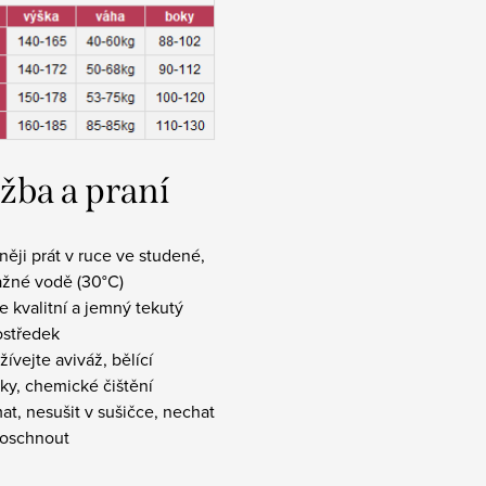
žba a praní
rněji prát v ruce ve studené,
ažné vodě (30°C)
te kvalitní a jemný tekutý
ostředek
ívejte aviváž, bělící
ky, chemické čištění
at, nesušit v sušičce, nechat
roschnout