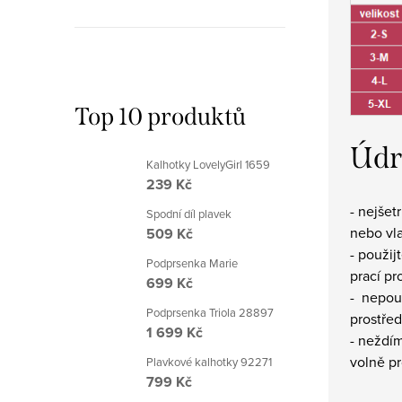
Top 10 produktů
Údr
Kalhotky LovelyGirl 1659
239 Kč
- nejšet
Spodní díl plavek
nebo vl
509 Kč
- použij
Podprsenka Marie
prací pr
699 Kč
- nepouž
Podprsenka Triola 28897
prostřed
1 699 Kč
- neždím
volně p
Plavkové kalhotky 92271
799 Kč