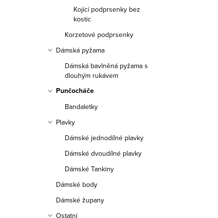
a
Kojící podprsenky bez
n
kostic
Korzetové podprsenky
n
Dámská pyžama
í
Dámská bavlněná pyžama s
p
dlouhým rukávem
Punčocháče
a
Bandaletky
n
Plavky
e
Dámské jednodílné plavky
l
Dámské dvoudílné plavky
Dámské Tankiny
Dámské body
Dámské župany
Ostatní