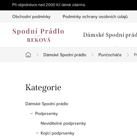
Přejít
Při objednávce nad 2000 Kč dárek zdarma.
na
Obchodní podmínky
Podmínky ochrany osobních údajů
obsah
Dámské Spodní prád
Dámské Spodní prádlo
Punčocháče
P
Domů
P
Přeskočit
Kategorie
o
kategorie
s
Dámské Spodní prádlo
t
Podprsenky
Neviditelné podprsenky
r
Kojící podprsenky