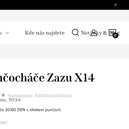
NÁKU
o
Kde nás najdete
Novinky & Blog
KOŠÍ
čocháče Zazu X14
Podrobnosti hodnocení
Neohodnoceno
ktu:
717/3/4
če 20/60 DEN s efektem punčoch.
mací