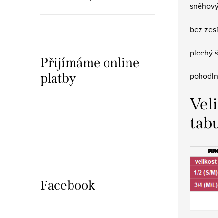
sněhový
bez zesí
plochý š
Přijímáme online
pohodln
platby
Vel
tab
Facebook