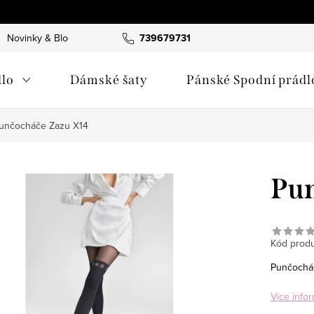
Novinky & Blog
739679731
lo
Dámské šaty
Pánské Spodní prádl
unčocháče Zazu X14
Pun
Kód produ
Punčochá
Více infor