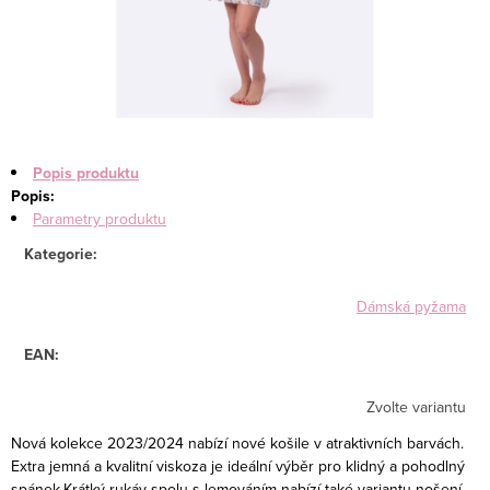
Popis produktu
Popis:
Parametry produktu
Kategorie
:
Dámská pyžama
EAN
:
Zvolte variantu
Nová kolekce 2023/2024 nabízí nové košile v atraktivních barvách.
Extra jemná a kvalitní viskoza je ideální výběr pro klidný a pohodlný
spánek.Krátký rukáv spolu s lemováním nabízí také variantu nošení -