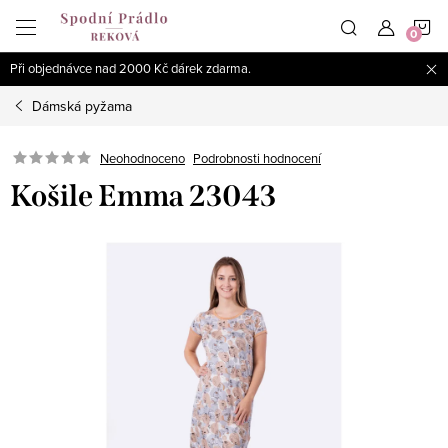
Přejít
N
na
obsah
Při objednávce nad 2000 Kč dárek zdarma.
K
Dámská pyžama
Podrobnosti hodnocení
Neohodnoceno
Košile Emma 23043