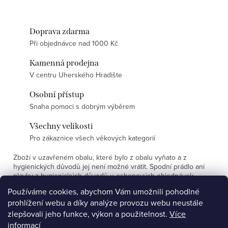
Doprava zdarma
Při objednávce nad 1000 Kč
Kamenná prodejna
V centru Uherského Hradište
Osobní přístup
Snaha pomoci s dobrým výběrem
Všechny velikosti
Pro zákaznice všech věkových kategorií
Zboží v uzavřeném obalu, které bylo z obalu vyňato a z
hygienických důvodů jej není možné vrátit. Spodní prádlo ani
plavky z hygienických důvodů u eshopových objednávek
nevyměňujeme.
Používáme cookies, abychom Vám umožnili pohodlné
prohlížení webu a díky analýze provozu webu neustále
Z
zlepšovali jeho funkce, výkon a použitelnost.
Více
á
informací
Affiliate program