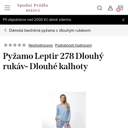
Přejít
N
na
obsah
Při objednávce nad 2000 Kč dárek zdarma.
K
Dámská bavlněná pyžama s dlouhým rukávem
Podrobnosti hodnocení
Neohodnoceno
Pyžamo Leptir 278 Dlouhý
rukáv- Dlouhé kalhoty