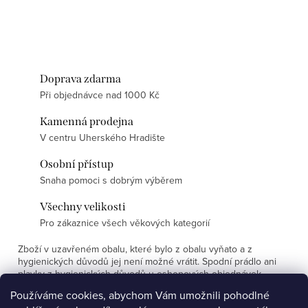
Doprava zdarma
Při objednávce nad 1000 Kč
Kamenná prodejna
V centru Uherského Hradište
Osobní přístup
Snaha pomoci s dobrým výběrem
Všechny velikosti
Pro zákaznice všech věkových kategorií
Zboží v uzavřeném obalu, které bylo z obalu vyňato a z
hygienických důvodů jej není možné vrátit. Spodní prádlo ani
plavky z hygienických důvodů u eshopových objednávek
nevyměňujeme.
Používáme cookies, abychom Vám umožnili pohodlné