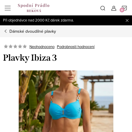
Přejít
N
na
obsah
Při objednávce nad 2000 Kč dárek zdarma.
K
Dámské dvoudílné plavky
Podrobnosti hodnocení
Neohodnoceno
Plavky Ibiza 3