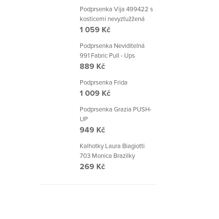
Podprsenka Vija 499422 s
kosticemi nevyztužžená
1 059 Kč
Podprsenka Neviditelná
991 Fabric Pull - Ups
889 Kč
Podprsenka Frida
1 009 Kč
Podprsenka Grazia PUSH-
UP
949 Kč
Kalhotky Laura Biagiotti
703 Monica Brazilky
269 Kč