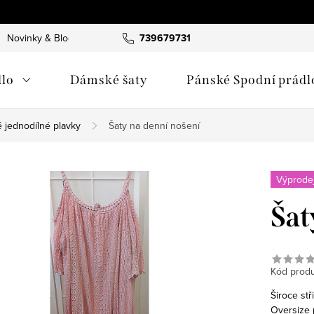
Novinky & Blog
739679731
lo
Dámské šaty
Pánské Spodní prádl
 jednodílné plavky
Šaty na denní nošení
Výprodej
Šat
Kód produ
Široce st
Oversize p