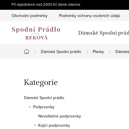
Přejít
Při objednávce nad 2000 Kč dárek zdarma.
na
Obchodní podmínky
Podmínky ochrany osobních údajů
obsah
Dámské Spodní prád
Dámské Spodní prádlo
Plavky
Dámské
Domů
P
Přeskočit
Kategorie
o
kategorie
s
Dámské Spodní prádlo
t
Podprsenky
Neviditelné podprsenky
r
Kojící podprsenky