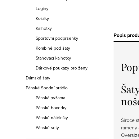
Legíny
Košilky
Kalhotky
Popis prod
Sportovní podprsenky
Kombiné pod šaty
Stahovací kalhotky
Pop
Dárkové poukazy pro ženy
Dámské šaty
Šat
Pánské Spodní prádlo
Pánská pyžama
noš
Pánské boxerky
Pánské nátělníky
Široce s
rameny 
Pánské sety
Oversize