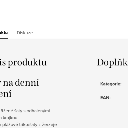
uktu
Diskuze
is produktu
Doplňk
y na denní
Kategorie
:
ení
EAN
:
třižené šaty s odhalenými
a krajkou
 plážové triko/šaty z žerzeje