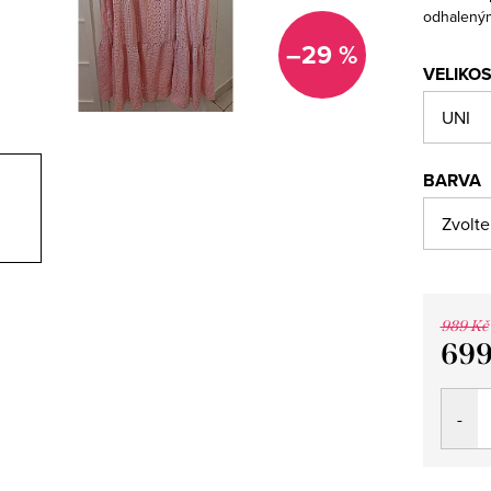
odhaleným
–29 %
VELIKO
BARVA
989 Kč
699
Měrná
cena: