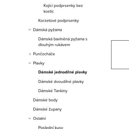
a
Kojící podprsenky bez
n
kostic
Korzetové podprsenky
n
Dámská pyžama
í
Dámská bavlněná pyžama s
p
dlouhým rukávem
Punčocháče
a
Plavky
n
Dámské jednodílné plavky
e
Dámské dvoudílné plavky
l
Dámské Tankiny
Dámské body
Dámské župany
Ostatní
Poslední kusy