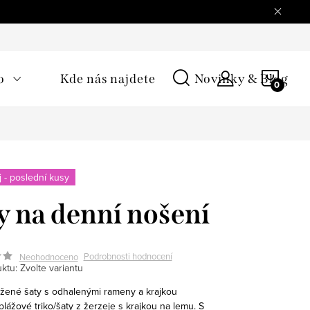
NÁKU
o
Kde nás najdete
Novinky & Blog
KOŠÍ
 - poslední kusy
y na denní nošení
Podrobnosti hodnocení
Neohodnoceno
ktu:
Zvolte variantu
řižené šaty s odhalenými rameny a krajkou
lážové triko/šaty z žerzeje s krajkou na lemu. S