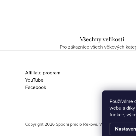
Všechny velikosti
Pro zákaznice všech věkových kateg
Z
á
Affiliate program
p
YouTube
Facebook
a
t
Používáme c
webu a díky
í
funkce, výko
Copyright 2026
Spodní prádlo Reková
. Všechna práva vyh
Nastaven