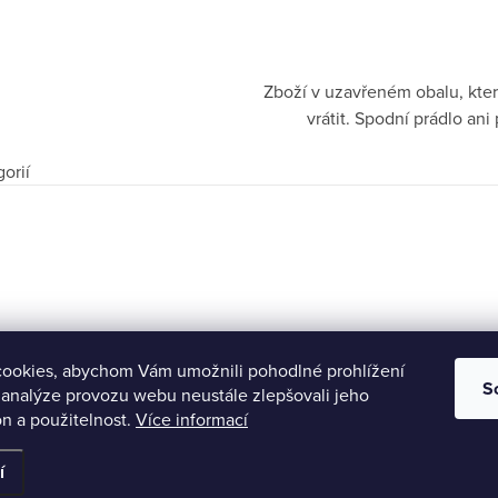
Zboží v uzavřeném obalu, kter
vrátit. Spodní prádlo a
orií
ookies, abychom Vám umožnili pohodlné prohlížení
S
 analýze provozu webu neustále zlepšovali jeho
n a použitelnost.
Více informací
razena.
í